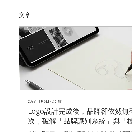
文章
2026年1月6日
∙
2
分鐘
Logo設計完成後，品牌卻依然
次，破解「品牌識別系統」與「
差異 | 品牌策略、品牌系統、視