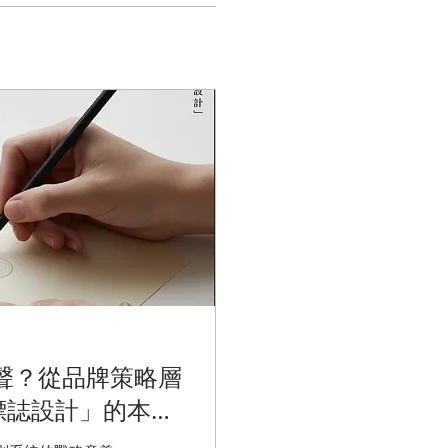
無聲？從品牌策略層
標誌設計」的本質
覺識別系統、品牌