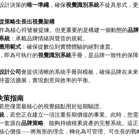
設計決策的
唯一準繩
，確保
視覺識別系統
不徒具形式，更
從策略生長出視覺架構
go作為核心符號被提煉。但更重要的是構建一個動態的
品牌
系統
：承載品牌情緒與聲音的規範。
應用範式
：確保從數位到實體體驗的絕對連貫。
，即為可執行的
視覺識別系統
手冊，是品牌一致性的保障
設計公司
會提供清晰的系統手冊與模板，確保品牌在未來
持靈活擴展，實現創意與效率的平衡。
決策指南
若您僅需最核心的視覺錨點用於短期驗證。
統
，若您正在建立一項注重長期價值的事業。此時，您需
一套源自
品牌策略
、能夠持續積累資產的完整系統。這正
核心價值——將無形的理念，轉化為可管理、可生長的戰