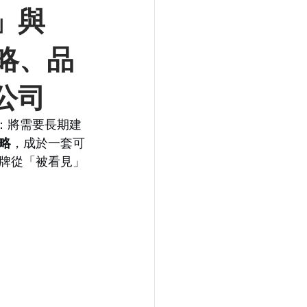
」與
略、品
公司
在於：將需要長期建
略
，成於一套可
牌從「被看見」