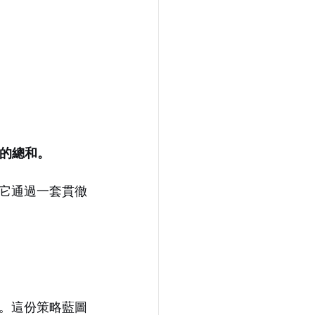
驗的總和。
它通過一套貫徹
。這份策略藍圖