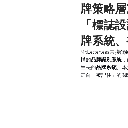
牌策略層
「標誌設
牌系統、
Mr.Letterle
構的
品牌識別系統
，
生長的
品牌系統
。本
走向「被記住」的關