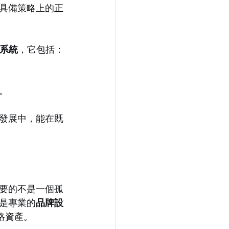
具備策略上的正
系統
，它包括：
。
發展中，能在既
要的不是一個孤
是專業的
品牌設
略資產。