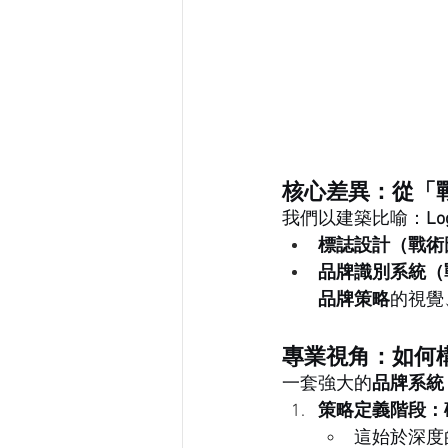
核心差異：從「
我們以建築比喻：
L
標誌設計（戰術
品牌識別系統（
品牌策略
的視覺
專業視角：如何
一套強大的
品牌系統
策略定義階段：
這始於深度