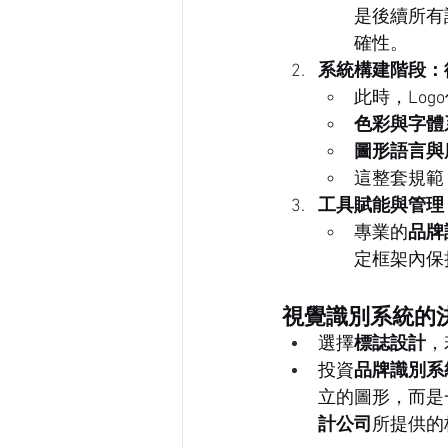
是後續所有
確性。
系統構建階段：
此時，Lo
色彩與字體
圖形語言與
這整套規範
工具賦能與管理
專業的
品牌
定框架內保
視覺識別系統的
選擇
標誌設計
，
投資
品牌識別系
立的圖形，而是
計公司
所提供的